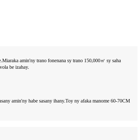
e.Miaraka amin'ny trano fonenana sy trano 150,000㎡ sy saha
ola be izahay.
be sasany amin'ny habe sasany ihany.Toy ny afaka manome 60-70CM