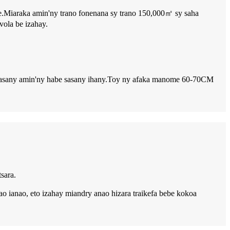
e.Miaraka amin'ny trano fonenana sy trano 150,000㎡ sy saha
ola be izahay.
be sasany amin'ny habe sasany ihany.Toy ny afaka manome 60-70CM
sara.
o ianao, eto izahay miandry anao hizara traikefa bebe kokoa