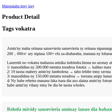
Mangataha teny iray
Product Detail
Tags vokatra
Amin'ny maha orinasa sansevieria sansevieria sy orinasa mpanan
200，000㎡ ary mpiasa 100+ efa za-draharaha, manana ny loharano 
Laurentii no vokatra mahasoa antsika indrindra.Inona no azonay at
1/ manodidina ny 200.000 metatra toradroa fototra → kalitao tsara
2/ 19 taona mahery amin'ny fambolena → taho lehibe misy ravina t
3/ manodidina ny 150.000 metatra toradroa → toerana ampy hanao
4/ Ny habe rehetra manana faka tsara dia azo alaina amin'ny fot
habe amin'ny vilany misy be dia be taona wholes.
Rehefa mividy sansevieria aminay ianao dia haha