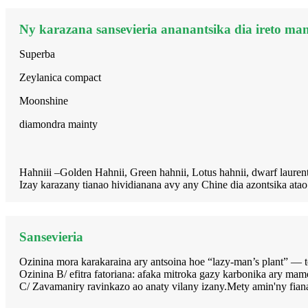
Ny karazana sansevieria ananantsika dia ireto man
Superba
Zeylanica compact
Moonshine
diamondra mainty
Hahniii –Golden Hahnii, Green hahnii, Lotus hahnii, dwarf lauren
Izay karazany tianao hividianana avy any Chine dia azontsika atao
Sansevieria
Ozinina mora karakaraina ary antsoina hoe “lazy-man’s plant” — te
Ozinina B/ efitra fatoriana: afaka mitroka gazy karbonika ary mam
C/ Zavamaniry ravinkazo ao anaty vilany izany.Mety amin'ny fiana