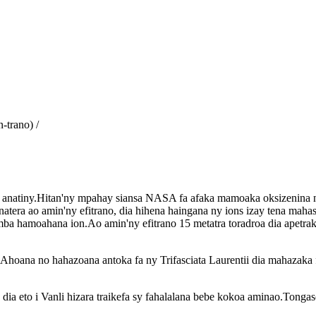
-trano) /
olo anatiny.Hitan'ny mpahay siansa NASA fa afaka mamoaka oksizenina 
natera ao amin'ny efitrano, dia hihena haingana ny ions izay tena mahaso
mba hamoahana ion.Ao amin'ny efitrano 15 metatra toradroa dia apetraka
?Ahoana no hahazoana antoka fa ny Trifasciata Laurentii dia mahazak
ia eto i Vanli hizara traikefa sy fahalalana bebe kokoa aminao.Tongas