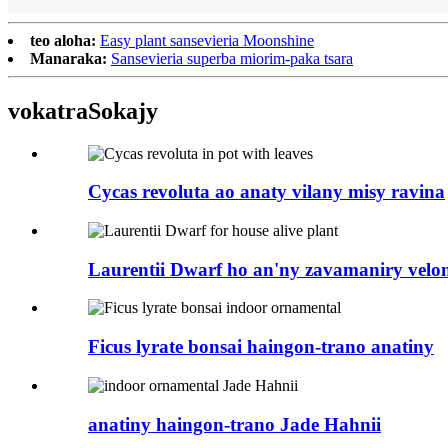
teo aloha:
Easy plant sansevieria Moonshine
Manaraka:
Sansevieria superba miorim-paka tsara
vokatra
Sokajy
Cycas revoluta ao anaty vilany misy ravina
Laurentii Dwarf ho an'ny zavamaniry velo
Ficus lyrate bonsai haingon-trano anatiny
anatiny haingon-trano Jade Hahnii