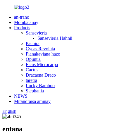
an-trano
Momba anay
Products
Sansevieria
Sansevieria Hahnii
Pachira
Cycas Revoluta
Fianakaviana hazo
Opuntia
Ficus Microcarpa
Cactus
Dracaena Draco
taretra
Lucky Bamboo
Stephania
NEWS
Mifandraisa aminay
English
entana