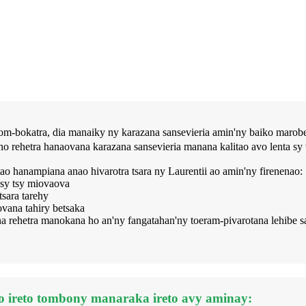
gom-bokatra, dia manaiky ny karazana sansevieria amin'ny baiko marob
rehetra hanaovana karazana sansevieria manana kalitao avo lenta sy v
ao hanampiana anao hivarotra tsara ny Laurentii ao amin'ny firenenao:
 sy tsy miovaova
sara tarehy
vana tahiry betsaka
oana rehetra manokana ho an'ny fangatahan'ny toeram-pivarotana lehi
zo ireto tombony manaraka ireto avy aminay: