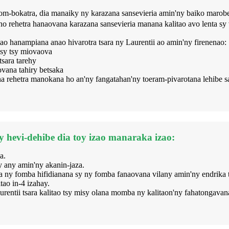
gom-bokatra, dia manaiky ny karazana sansevieria amin'ny baiko marob
rehetra hanaovana karazana sansevieria manana kalitao avo lenta sy v
ao hanampiana anao hivarotra tsara ny Laurentii ao amin'ny firenenao:
 sy tsy miovaova
sara tarehy
vana tahiry betsaka
oana rehetra manokana ho an'ny fangatahan'ny toeram-pivarotana lehi
y hevi-dehibe dia toy izao manaraka izao:
a.
 any amin'ny akanin-jaza.
a ny fomba hifidianana sy ny fomba fanaovana vilany amin'ny endrika t
tao in-4 izahay.
ntii tsara kalitao tsy misy olana momba ny kalitaon'ny fahatongavana