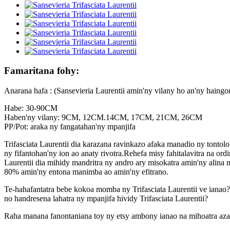
Famaritana fohy:
Anarana hafa : (Sansevieria Laurentii amin'ny vilany ho an'ny haingon
Habe: 30-90CM
Haben'ny vilany: 9CM, 12CM.14CM, 17CM, 21CM, 26CM
PP/Pot: araka ny fangatahan'ny mpanjifa
Trifasciata Laurentii dia karazana ravinkazo afaka manadio ny tont
ny fifantohan'ny ion ao anaty rivotra.Rehefa misy fahitalavitra na ordi
Laurentii dia mihidy mandritra ny andro ary misokatra amin'ny alina 
80% amin'ny entona manimba ao amin'ny efitrano.
Te-hahafantatra bebe kokoa momba ny Trifasciata Laurentii ve ianao
no handresena lahatra ny mpanjifa hividy Trifasciata Laurentii?
Raha manana fanontaniana toy ny etsy ambony ianao na mihoatra aza d