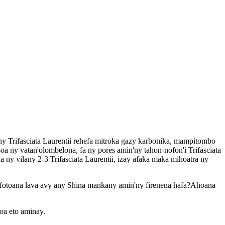
ny Trifasciata Laurentii rehefa mitroka gazy karbonika, mampitombo
a ny vatan'olombelona, ​​​​fa ny pores amin'ny tahon-nofon'i Trifasciata
 ny vilany 2-3 Trifasciata Laurentii, izay afaka maka mihoatra ny
a fotoana lava avy any Shina mankany amin'ny firenena hafa?Ahoana
oa eto aminay.