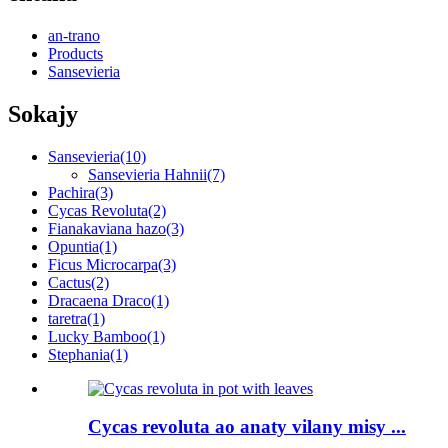
an-trano
Products
Sansevieria
Sokajy
Sansevieria
(10)
Sansevieria Hahnii
(7)
Pachira
(3)
Cycas Revoluta
(2)
Fianakaviana hazo
(3)
Opuntia
(1)
Ficus Microcarpa
(3)
Cactus
(2)
Dracaena Draco
(1)
taretra
(1)
Lucky Bamboo
(1)
Stephania
(1)
Cycas revoluta ao anaty vilany misy ...