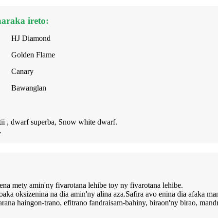
araka ireto:
HJ Diamond
Golden Flame
Canary
Bawanglan
tii , dwarf superba, Snow white dwarf.
.
na mety amin'ny fivarotana lehibe toy ny fivarotana lehibe.
oaka oksizenina na dia amin'ny alina aza.Safira avo enina dia afaka m
rana haingon-trano, efitrano fandraisam-bahiny, biraon'ny birao, mandr