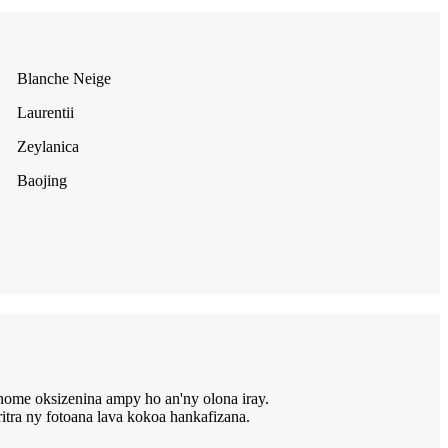
Blanche Neige
Laurentii
Zeylanica
Baojing
anome oksizenina ampy ho an'ny olona iray.
itra ny fotoana lava kokoa hankafizana.