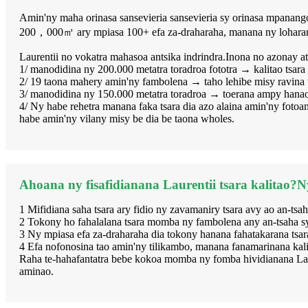
Amin'ny maha orinasa sansevieria sansevieria sy orinasa mpanan
200，000㎡ ary mpiasa 100+ efa za-draharaha, manana ny loharano 
Laurentii no vokatra mahasoa antsika indrindra.Inona no azonay at
1/ manodidina ny 200.000 metatra toradroa fototra → kalitao tsara
2/ 19 taona mahery amin'ny fambolena → taho lehibe misy ravina t
3/ manodidina ny 150.000 metatra toradroa → toerana ampy hanao
4/ Ny habe rehetra manana faka tsara dia azo alaina amin'ny fot
habe amin'ny vilany misy be dia be taona wholes.
Ahoana ny fisafidianana Laurentii tsara kalitao?N
1 Mifidiana saha tsara ary fidio ny zavamaniry tsara avy ao an-tsah
2 Tokony ho fahalalana tsara momba ny fambolena any an-tsaha sy
3 Ny mpiasa efa za-draharaha dia tokony hanana fahatakarana tsar
4 Efa nofonosina tao amin'ny tilikambo, manana fanamarinana kali
Raha te-hahafantatra bebe kokoa momba ny fomba hividianana Laure
aminao.