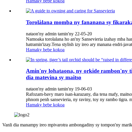
Hamaky bebe kokoa
Torolàlana momba ny fananana sy fikaraka
nataon'ny admin tamin'ny 22-05-20
Namoaka torolalana ho an'ny Sansevieria izahay mba hana
hatramin'izay.Tena stylish izy ireo ary manana endri-ja
Hamaky bebe kokoa
Amin'ny lohataona, ny orkide rambon'ny t
dia matevina sy maitso
nataon'ny admin tamin'ny 19-06-03
Rafozam-bavy maro isan-karazany, dia tena mafy, maitso
phnom penh sansevieria, ny raviny, toy ny rambo tigra. m
Hamaky bebe kokoa
Vanli dia manampy ireo mpivarotra ambongadiny sy tompon'ny marika 