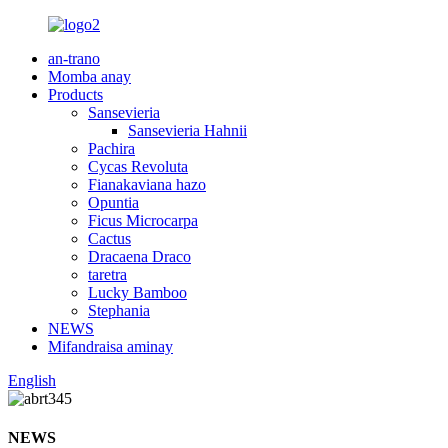
an-trano
Momba anay
Products
Sansevieria
Sansevieria Hahnii
Pachira
Cycas Revoluta
Fianakaviana hazo
Opuntia
Ficus Microcarpa
Cactus
Dracaena Draco
taretra
Lucky Bamboo
Stephania
NEWS
Mifandraisa aminay
English
NEWS