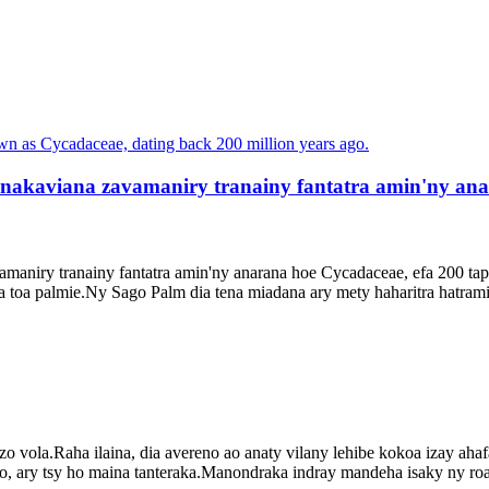
akaviana zavamaniry tranainy fantatra amin'ny anara
niry tranainy fantatra amin'ny anarana hoe Cycadaceae, efa 200 tapitr
a toa palmie.Ny Sago Palm dia tena miadana ary mety haharitra hatramin
o vola.Raha ilaina, dia avereno ao anaty vilany lehibe kokoa izay aha
o, ary tsy ho maina tanteraka.Manondraka indray mandeha isaky ny roa 