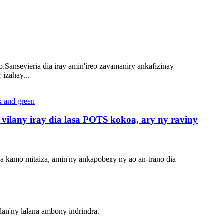
.Sansevieria dia iray amin'ireo zavamaniry ankafizinay
 izahay...
vilany iray dia lasa POTS kokoa, ary ny raviny
na kamo mitaiza, amin'ny ankapobeny ny ao an-trano dia
lan'ny lalana ambony indrindra.