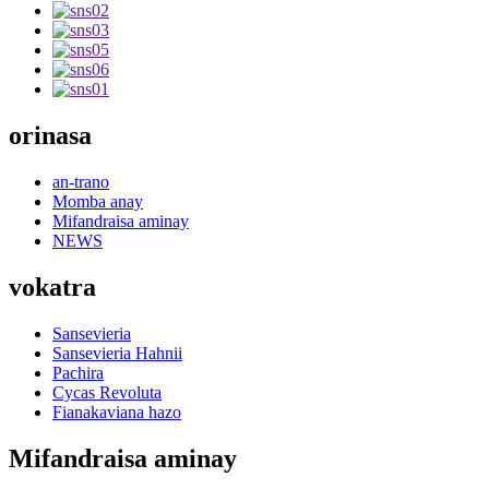
orinasa
an-trano
Momba anay
Mifandraisa aminay
NEWS
vokatra
Sansevieria
Sansevieria Hahnii
Pachira
Cycas Revoluta
Fianakaviana hazo
Mifandraisa aminay