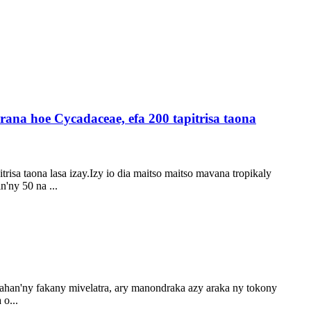
na hoe Cycadaceae, efa 200 tapitrisa taona
isa taona lasa izay.Izy io dia maitso maitso mavana tropikaly
'ny 50 na ...
fahan'ny fakany mivelatra, ary manondraka azy araka ny tokony
o...