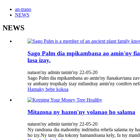
an-trano
NEWS
NEWS
Sago Palm dia mpikambana ao amin'ny fian
lasa izay.
nataon'ny admin tamin'ny 22-05-20
Sago Palm dia mpikambana ao amin'ny fianakaviana zavama
sy ambany tropikaly izay mifandray amin'ny conifers nef
Hamaky bebe kokoa
Mitazona ny hazon'ny volanao ho salama
nataon'ny admin tamin'ny 22-05-20
Ny randrana dia mahomby indrindra rehefa salama ny haz
ho izy.Ny tany dia tokony hamandoana kely, fa tsy mand