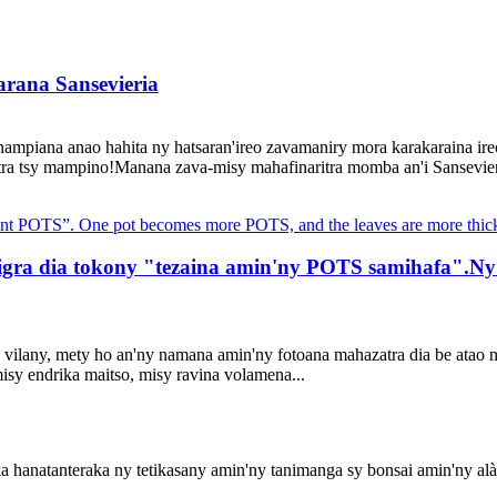
rana Sansevieria
mpiana anao hahita ny hatsaran'ireo zavamaniry mora karakaraina ireo
vatra tsy mampino!Manana zava-misy mahafinaritra momba an'i Sansevier
igra dia tokony "tezaina amin'ny POTS samihafa".Ny 
 vilany, mety ho an'ny namana amin'ny fotoana mahazatra dia be atao 
isy endrika maitso, misy ravina volamena...
hanatanteraka ny tetikasany amin'ny tanimanga sy bonsai amin'ny alà