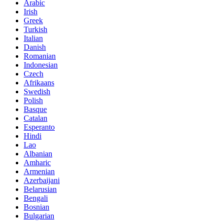
Arabic
Irish
Greek
Turkish
Italian
Danish
Romanian
Indonesian
Czech
Afrikaans
Swedish
Polish
Basque
Catalan
Esperanto
Hindi
Lao
Albanian
Amharic
Armenian
Azerbaijani
Belarusian
Bengali
Bosnian
Bulgarian